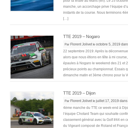
pour la finale au Mans (6h). Le 25 octobre
manche, un accorchage prive l’équipe d’
instants de la course. Nous terminons 4
[…]
TTE 2019 – Nogaro
Florent Jolivet
octobre 5, 2019 dan
Par
le
22 septembre 2019: Après la déconvenue
alors que nous étions en tête à mi course, 
épaules à Nogaro le weekend des 21 et 
précieux points au championnat. Essais qua
dimanche matin et 3ème chrono pour la 
TTE 2019 – Dijon
Florent Jolivet
juillet 17, 2019 dan
Par
le
4ème manche du TTE ce week-end à Dijon
l’équipe Chotard Team qui souhaite confi
classement général avec la Golf #44 en ce 
du Vigeant composé de Roland et Franço