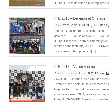
JOLIVET. Bons débuts de meeting avec l
TTE 2019 – Ledenon et Charade
Florent Jolivet
juillet 5, 2019 dans
Par
le
Bilan à mi-saison très positif pour le te
victoire au TTE en catégorie T4 – TCR. 
JOLIVET lors des 2 derniers meetings de
ces très bons résultats, la Golf TCR #44 
provisoire au championnat ! […]
TTE 2019 – Val de Vienne
Florent Jolivet
avril 8, 2019 dans
Par
le
N
7 avril 2019: Retour sur les circuits aprè
Comme à son habitude, le lancement de c
Trophée Tourisme Endurance avait lieu sur
Pour cette saison 2019, je suis entouré,
François CHOTARD. Après une première 