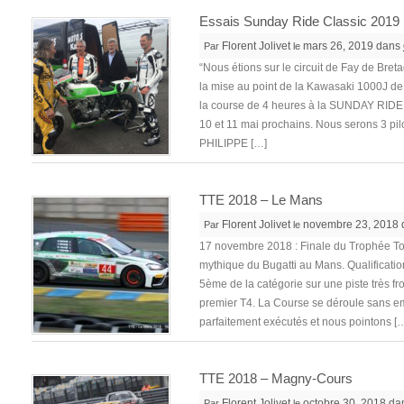
Essais Sunday Ride Classic 2019
Florent Jolivet
mars 26, 2019 dans
Par
le
“Nous étions sur le circuit de Fay de Bre
la mise au point de la Kawasaki 1000J d
la course de 4 heures à la SUNDAY RI
10 et 11 mai prochains. Nous serons 3 pilo
PHILIPPE […]
TTE 2018 – Le Mans
Florent Jolivet
novembre 23, 2018
Par
le
17 novembre 2018 : Finale du Trophée Tou
mythique du Bugatti au Mans. Qualificati
5ème de la catégorie sur une piste très f
premier T4. La Course se déroule sans e
parfaitement exécutés et nous pointons [
TTE 2018 – Magny-Cours
Florent Jolivet
octobre 30, 2018 d
Par
le